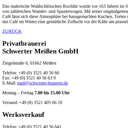
Das malerische Waldschlösschen Rochlitz wurde vor 163 Jahren im Sch
von zahlreichen Wander- und Spazierwegen. Mit seiner originalgetreue
Café lässt sich diese Atmosphäre bei hausgemachten Kuchen, Torten 
das Café im Winter eine gemütliche Zuflucht vor der Kälte am prass
ZURÜCK
Privatbrauerei
Schwerter Meißen GmbH
Ziegelstraße 6, 01662 Meißen
Telefon: +49 (0) 3521 40 56 60
Fax: +49 (0) 3521 40 56 63 9
E-Mail:
mail@schwerter-brauerei.de
Montag – Freitag
7.00 bis 15.00 Uhr
Versand: +49 (0) 3521 405 66 10
Werksverkauf
Telefon: +49 (0) 3521 40 56 641